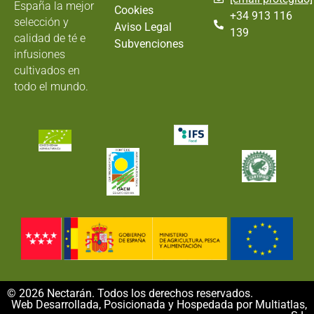
España la mejor
Cookies
+34 913 116
selección y
Aviso Legal
139
calidad de té e
Subvenciones
infusiones
cultivados en
todo el mundo.
© 2026 Nectarán. Todos los derechos reservados.
Web Desarrollada, Posicionada y Hospedada por Multiatlas,