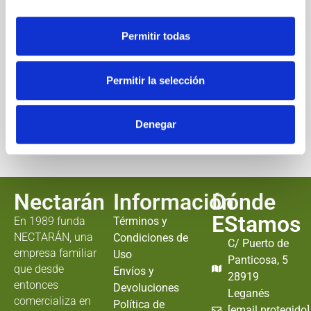
Permitir todas
Sujetafiltros palillo
Termometro para té
Permitir la selección
←
1
2
3
Denegar
Nectarán
Información
Dónde
EStamos
En 1989 funda
Términos y
NECTARÁN, una
Condiciones de
C/ Puerto de
empresa familiar
Uso
Panticosa, 5
que desde
Envíos y
28919
entonces
Devoluciones
Leganés
comercializa en
Política de
[email protegido]