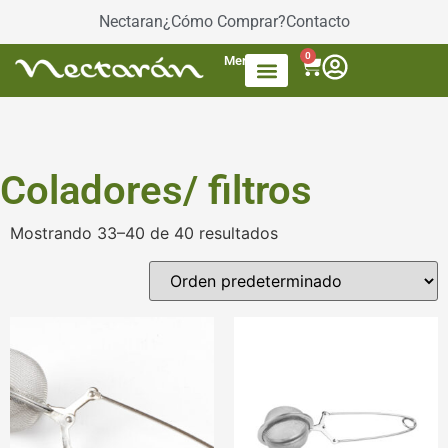
Nectaran
¿Cómo Comprar?
Contacto
0
Menú
Accesorios de Té
Dulces / azúcar
Productos envasados
Té Mezcla de frutas
Coladores/ filtros
Mostrando 33–40 de 40 resultados