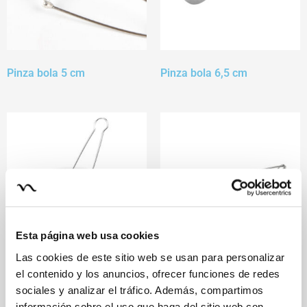
Pinza bola 5 cm
Pinza bola 6,5 cm
Esta página web usa cookies
Las cookies de este sitio web se usan para personalizar
el contenido y los anuncios, ofrecer funciones de redes
Pinza bola acero 5 cm
Pinza cuchara
sociales y analizar el tráfico. Además, compartimos
información sobre el uso que haga del sitio web con