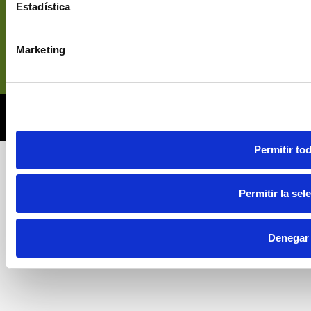
Estadística
Marketing
© 2026 Nectarán. Todos los derechos reservados.
Web Desarrollada, Posicionada y Hospedada por Multiatlas,
S.L
Permitir to
Permitir la sel
Denegar