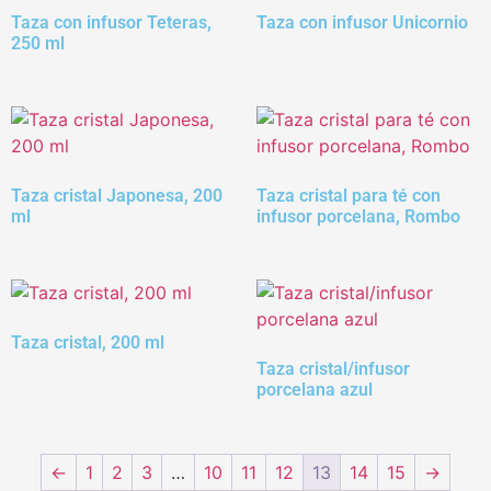
Taza con infusor Teteras,
Taza con infusor Unicornio
250 ml
Taza cristal Japonesa, 200
Taza cristal para té con
ml
infusor porcelana, Rombo
Taza cristal, 200 ml
Taza cristal/infusor
porcelana azul
←
1
2
3
…
10
11
12
13
14
15
→