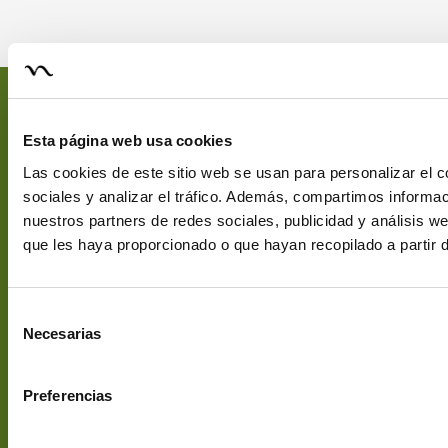
Nectarán
Información
Dónde
EStamos
En 1989 funda
Términos y
Esta página web usa cookies
NECTARÁN, una
Condiciones de
C/ Puerto de
Las cookies de este sitio web se usan para personalizar el c
empresa familiar
Uso
Panticosa, 5
sociales y analizar el tráfico. Además, compartimos informac
que desde
Envíos y
28919
nuestros partners de redes sociales, publicidad y análisis 
entonces
Devoluciones
Leganés
que les haya proporcionado o que hayan recopilado a partir 
comercializa en
Política de
[email protegido]
España la mejor
Cookies
+34 913 116
selección y
Aviso Legal
139
Selección
calidad de té e
Subvenciones
Necesarias
infusiones
de
cultivados en
consentimiento
todo el mundo.
Preferencias