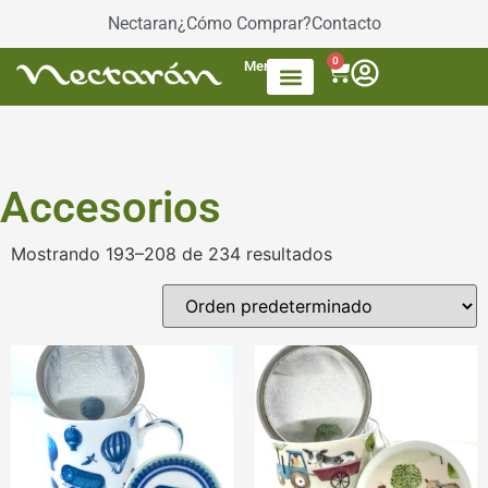
Nectaran
¿Cómo Comprar?
Contacto
0
Menú
Accesorios de Té
Dulces / azúcar
Productos envasados
Té Mezcla de frutas
Accesorios
Mostrando 193–208 de 234 resultados