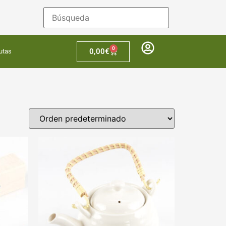
0
0,00
€
utas