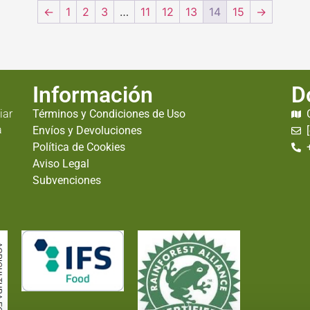
←
1
2
3
…
11
12
13
14
15
→
Información
D
iar
Términos y Condiciones de Uso
a
Envíos y Devoluciones
Política de Cookies
Aviso Legal
Subvenciones