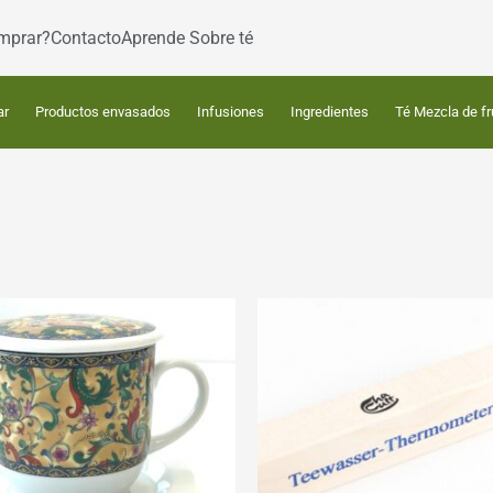
mprar?
Contacto
Aprende Sobre té
ar
Productos envasados
Infusiones
Ingredientes
Té Mezcla de fr