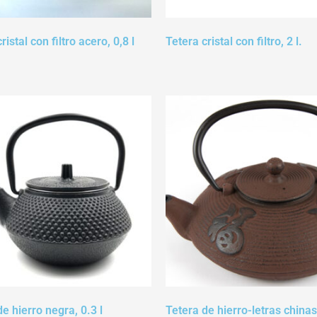
ristal con filtro acero, 0,8 l
Tetera cristal con filtro, 2 l.
e hierro negra, 0.3 l
Tetera de hierro-letras chinas