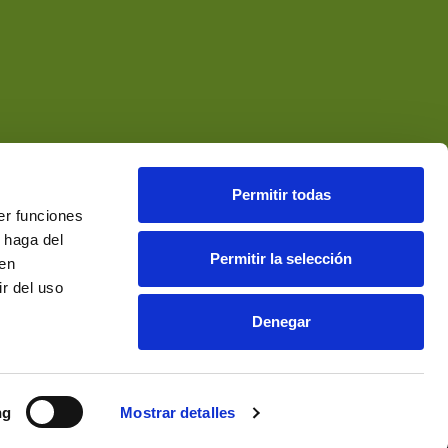
Permitir todas
er funciones
 haga del
Permitir la selección
den
r del uso
Denegar
ng
Mostrar detalles
ada, Posicionada y Hospedada por Multiatlas, S.L