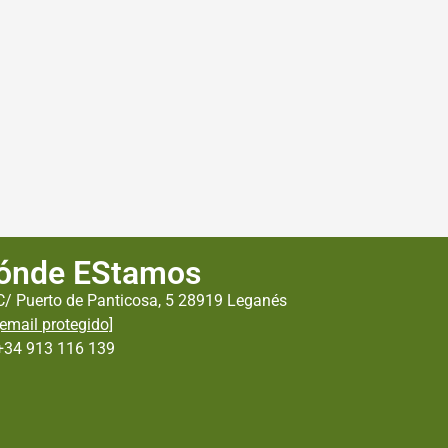
ónde EStamos
C/ Puerto de Panticosa, 5 28919 Leganés
[email protegido]
+34 913 116 139