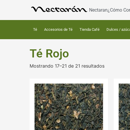
Nectaran
¿Cómo Co
Té
Accesorios de Té
Tienda Café
Dulces / azúc
Té Rojo
Mostrando 17–21 de 21 resultados