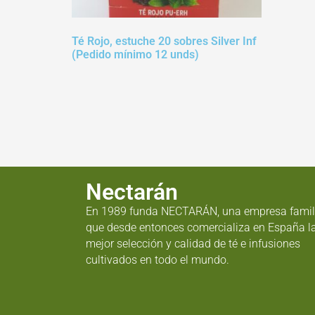
Té Rojo, estuche 20 sobres Silver Inf
(Pedido mínimo 12 unds)
Nectarán
En 1989 funda NECTARÁN, una empresa famil
que desde entonces comercializa en España l
mejor selección y calidad de té e infusiones
cultivados en todo el mundo.