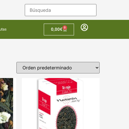
0
0,00
€
utas