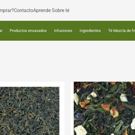
mprar?
Contacto
Aprende Sobre té
ar
Productos envasados
Infusiones
Ingredientes
Té Mezcla de fr