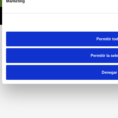
Marketing
© 2026 Nectarán. Todos los derechos reservados.
Web Desarrollada, Posicionada y Hospedada por Multiatlas,
S.L
Permitir to
Permitir la sel
Denegar