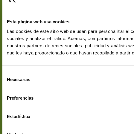
EStamos
En 1989 funda
Términos y
NECTARÁN,
Condiciones de
C/ Puerto de
una empresa
Uso
Esta página web usa cookies
Panticosa, 5
familiar que
Envíos y
28919
Las cookies de este sitio web se usan para personalizar el c
desde entonces
Devoluciones
Leganés
sociales y analizar el tráfico. Además, compartimos informac
comercializa en
Política de
[email protegido]
nuestros partners de redes sociales, publicidad y análisis 
España la mejor
Cookies
+34 913 116
que les haya proporcionado o que hayan recopilado a partir 
selección y
Aviso Legal
139
calidad de té e
Subvenciones
infusiones
Selección
cultivados en
Necesarias
de
todo el mundo.
consentimiento
Preferencias
Estadística