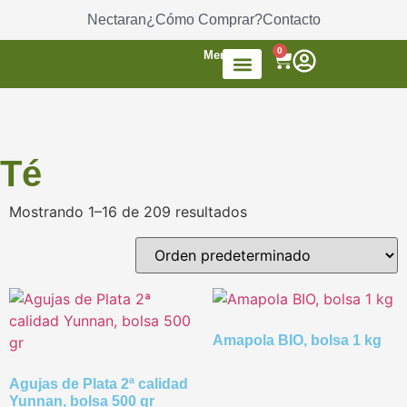
Nectaran
¿Cómo Comprar?
Contacto
0
Menú
Accesorios de Té
Dulces / azúcar
Productos envasados
Té Mezcla de frutas
Té
Mostrando 1–16 de 209 resultados
Amapola BIO, bolsa 1 kg
Agujas de Plata 2ª calidad
Yunnan, bolsa 500 gr