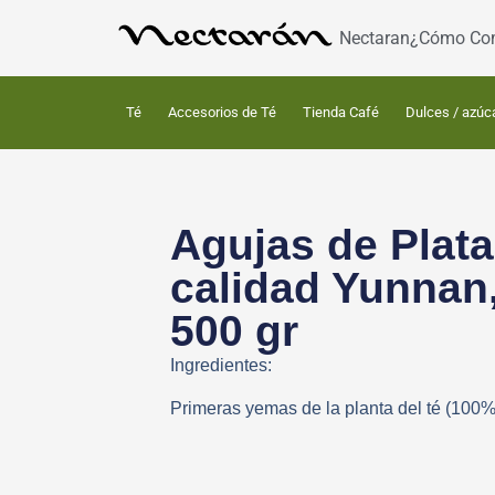
Nectaran
¿Cómo Co
Té
Accesorios de Té
Tienda Café
Dulces / azúc
Agujas de Plata
calidad Yunnan
500 gr
Ingredientes:
Primeras yemas de la planta del té (100%