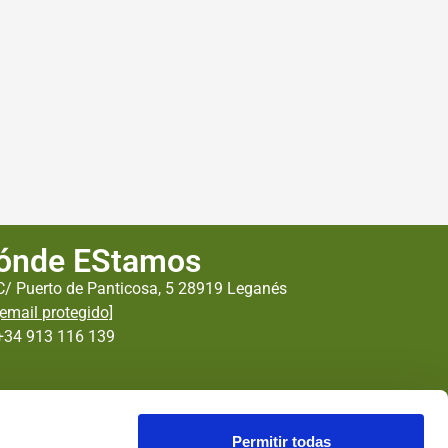
ónde EStamos
C/ Puerto de Panticosa, 5 28919 Leganés
[email protegido]
+34 913 116 139
Permitir todas