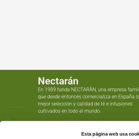
Nectarán
En 1989 funda NECTARÁN, una empresa famil
que desde entonces comercializa en España l
mejor selección y calidad de té e infusiones
cultivados en todo el mundo.
Esta página web usa cook