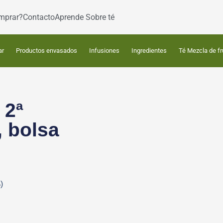
mprar?
Contacto
Aprende Sobre té
ar
Productos envasados
Infusiones
Ingredientes
Té Mezcla de fr
 2ª
, bolsa
)