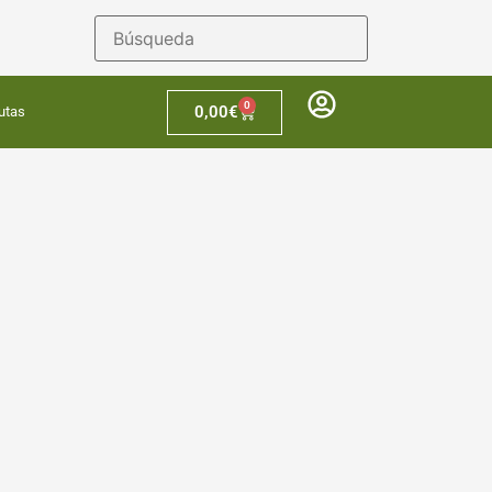
0
0,00
€
utas