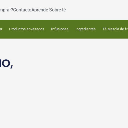
mprar?
Contacto
Aprende Sobre té
ar
Productos envasados
Infusiones
Ingredientes
Té Mezcla de fr
IO,