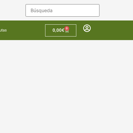
0
0,00
€
utas