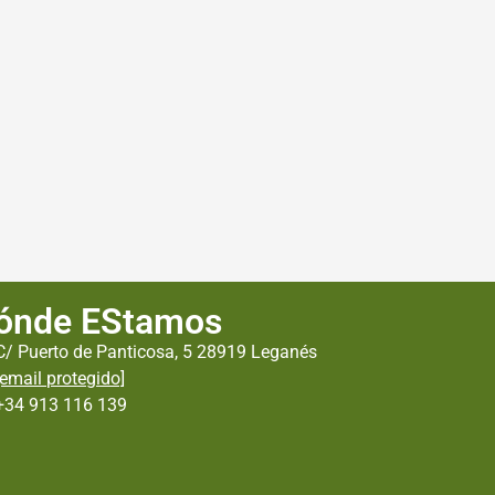
ónde EStamos
C/ Puerto de Panticosa, 5 28919 Leganés
[email protegido]
+34 913 116 139