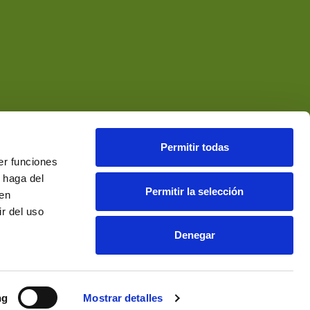
Permitir todas
er funciones
 haga del
Permitir la selección
den
r del uso
Denegar
ng
Mostrar detalles