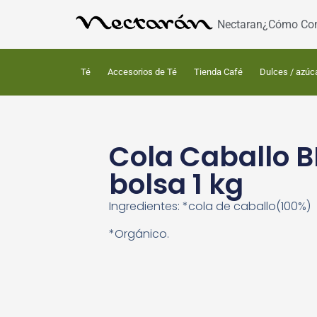
Nectaran
¿Cómo Co
Té
Accesorios de Té
Tienda Café
Dulces / azúc
Cola Caballo B
bolsa 1 kg
Ingredientes: *cola de caballo(100%)
*Orgánico.