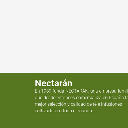
Nectarán
En 1989 funda NECTARÁN, una empresa famil
que desde entonces comercializa en España l
mejor selección y calidad de té e infusiones
cultivados en todo el mundo.