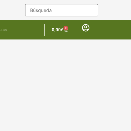
0
0,00
€
utas