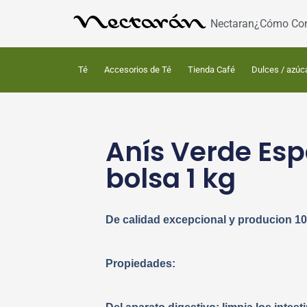
Nectaran
¿Cómo Co
Té
Accesorios de Té
Tienda Café
Dulces / azúc
Anís Verde Espa
bolsa 1 kg
De calidad excepcional y producion 10
Propiedades: