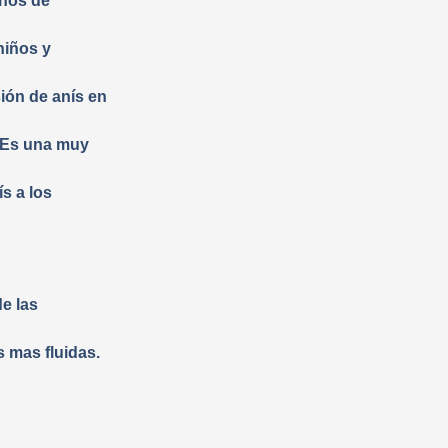
inos de
niños y
sión de anís en
. Es una muy
s a los
de las
 mas fluidas.