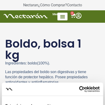
Nectaran
¿Cómo Comprar?
Contacto
0
Menú
Accesorios de Té
Dulces / azúcar
Productos envasados
Té Mezcla de frutas
Boldo, bolsa 1
kg
Ingredientes: boldo(100%).
Las propiedades del boldo son digestivas y tiene
función de protector hepático. Posee propiedades
antioxidantes y antiinflamatorias.