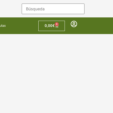
0
0,00
€
utas