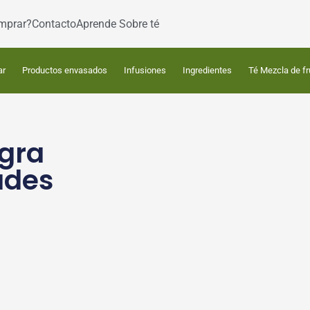
mprar?
Contacto
Aprende Sobre té
ar
Productos envasados
Infusiones
Ingredientes
Té Mezcla de fr
egra
ades