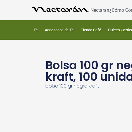
Nectaran
¿Cómo Co
Té
Accesorios de Té
Tienda Café
Dulces / azúc
Bolsa 100 gr n
kraft, 100 unid
bolsa 100 gr negra kraft