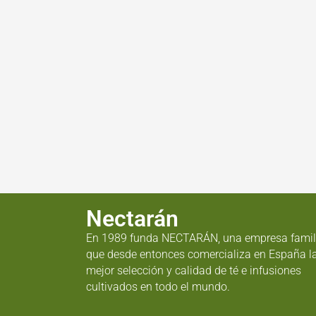
Nectarán
En 1989 funda NECTARÁN, una empresa famil
que desde entonces comercializa en España l
mejor selección y calidad de té e infusiones
cultivados en todo el mundo.