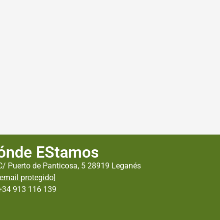
ónde EStamos
C/ Puerto de Panticosa, 5 28919 Leganés
[email protegido]
+34 913 116 139