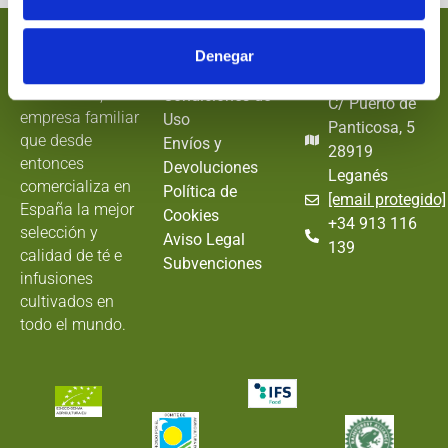
Nectarán
Información
Dónde
Denegar
EStamos
En 1989 funda
Términos y
NECTARÁN, una
Condiciones de
C/ Puerto de
empresa familiar
Uso
Panticosa, 5
que desde
Envíos y
28919
entonces
Devoluciones
Leganés
comercializa en
Política de
[email protegido]
España la mejor
Cookies
+34 913 116
selección y
Aviso Legal
139
calidad de té e
Subvenciones
infusiones
cultivados en
todo el mundo.