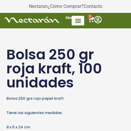
Nectaran
¿Cómo Comprar?
Contacto
0
Menú
Accesorios de Té
Dulces / azúcar
Productos envasados
Té Mezcla de frutas
Bolsa 250 gr
roja kraft, 100
unidades
Bolsa 250 grs rojo papel kraft.
Tiene las siguientes medidas:
8 x 5 x 24 cm