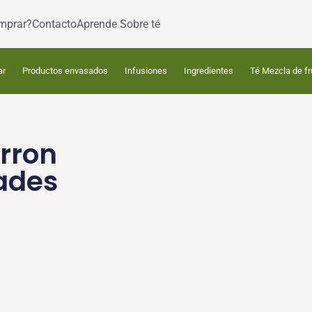
mprar?
Contacto
Aprende Sobre té
ar
Productos envasados
Infusiones
Ingredientes
Té Mezcla de fr
rron
dades