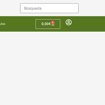
0
0,00
€
utas