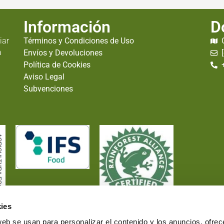
Información
D
iar
Términos y Condiciones de Uso
a
Envíos y Devoluciones
Política de Cookies
Aviso Legal
Subvenciones
ies
web se usan para personalizar el contenido y los anuncios, ofrec