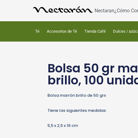
Nectaran
¿Cómo Co
Té
Accesorios de Té
Tienda Café
Dulces / azúc
Bolsa 50 gr ma
brillo, 100 uni
Bolsa marrón brillo de 50 grs
Tiene las siguientes medidas:
5,5 x 2,5 x 16 cm