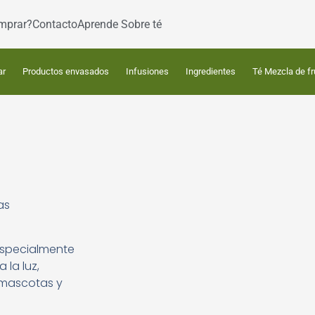
mprar?
Contacto
Aprende Sobre té
ar
Productos envasados
Infusiones
Ingredientes
Té Mezcla de fr
as
 especialmente
la luz,
a mascotas y