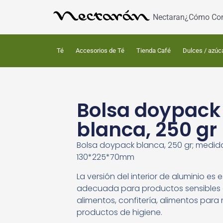
Nectaran
¿Cómo Co
Té
Accesorios de Té
Tienda Café
Dulces / azúc
Bolsa doypack
blanca, 250 gr
Bolsa doypack blanca, 250 gr; medid
130*225*70mm
La versión del interior de aluminio es
adecuada para productos sensibles a 
alimentos, confitería, alimentos par
productos de higiene.