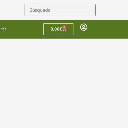
0
0,00
€
utas