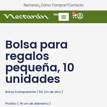
Nectaran
¿Cómo Comprar?
Contacto
0
Menú
Accesorios de Té
Dulces / azúcar
Productos envasados
Té Mezcla de frutas
Bolsa para
regalos
peque ña, 10
unidades
Bolsa transparente ( 50 cm de alto )
Platillo ( 16 cm de diámetro )