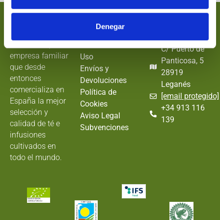
Nectarán
Información
Dónde
Denegar
EStamos
En 1989 funda
Términos y
NECTARÁN, una
Condiciones de
C/ Puerto de
empresa familiar
Uso
Panticosa, 5
que desde
Envíos y
28919
entonces
Devoluciones
Leganés
comercializa en
Política de
[email protegido]
España la mejor
Cookies
+34 913 116
selección y
Aviso Legal
139
calidad de té e
Subvenciones
infusiones
cultivados en
todo el mundo.