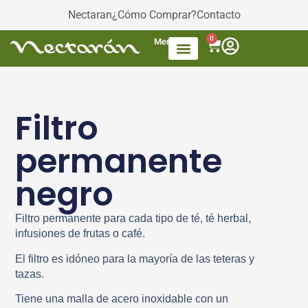
Nectaran
¿Cómo Comprar?
Contacto
0
Menú
Accesorios de Té
Dulces / azúcar
Productos envasados
Té Mezcla de frutas
Filtro
permanente
negro
Filtro permanente para cada tipo de té, té herbal,
infusiones de frutas o café.
El filtro es idóneo para la mayoría de las teteras y
tazas.
Tiene una malla de acero inoxidable con un