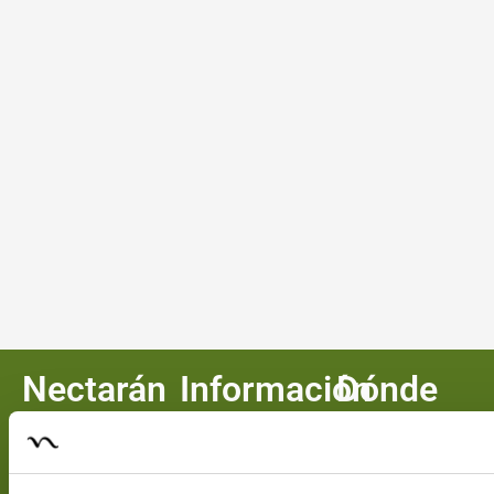
Nectarán
Información
Dónde
EStamos
En 1989 funda
Términos y
NECTARÁN, una
Condiciones de
C/ Puerto de
empresa familiar
Uso
Panticosa, 5