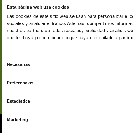
que desde
Envíos y
28919
Esta página web usa cookies
entonces
Devoluciones
Leganés
comercializa en
Política de
Las cookies de este sitio web se usan para personalizar el c
[email protegido]
España la mejor
Cookies
sociales y analizar el tráfico. Además, compartimos informac
+34 913 116
selección y
Aviso Legal
nuestros partners de redes sociales, publicidad y análisis 
139
calidad de té e
Subvenciones
que les haya proporcionado o que hayan recopilado a partir 
infusiones
cultivados en
todo el mundo.
Selección
Necesarias
de
consentimiento
Preferencias
Estadística
© 2026 Nectarán. Todos los derechos reservados.
Marketing
Web Desarrollada, Posicionada y Hospedada por Multiatlas,
S.L