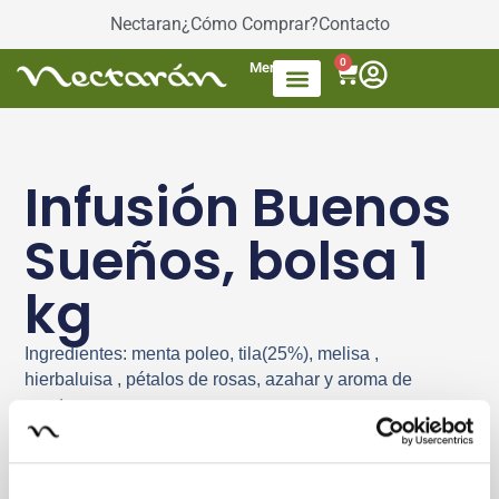
Nectaran
¿Cómo Comprar?
Contacto
0
Menú
Accesorios de Té
Dulces / azúcar
Productos envasados
Té Mezcla de frutas
Infusión Buenos
Sueños, bolsa 1
kg
Ingredientes: menta poleo, tila(25%), melisa ,
hierbaluisa , pétalos de rosas, azahar y aroma de
menta.