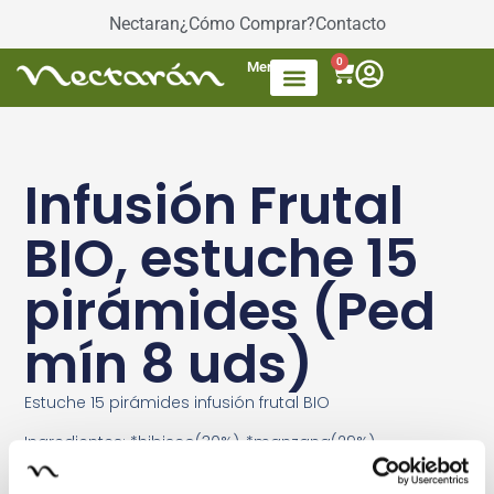
Nectaran
¿Cómo Comprar?
Contacto
0
Menú
Accesorios de Té
Dulces / azúcar
Productos envasados
Té Mezcla de frutas
Infusión Frutal
BIO, estuche 15
pirámides (Ped
mín 8 uds)
Estuche 15 pirámides infusión frutal BIO
Ingredientes: *hibisco(30%), *manzana(29%),
*sauco(15%), cáscara de naranja(15%),
escaramujo(10%) y aroma natural de arándano.