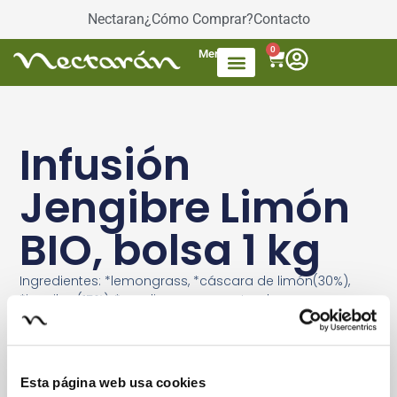
Nectaran
¿Cómo Comprar?
Contacto
0
Menú
Accesorios de Té
Dulces / azúcar
Productos envasados
Té Mezcla de frutas
Infusión
Jengibre Limón
BIO, bolsa 1 kg
Ingredientes: *lemongrass, *cáscara de limón(30%),
*jengibre(15%), *regaliz y aroma natural.
*Orgánico.
Esta página web usa cookies