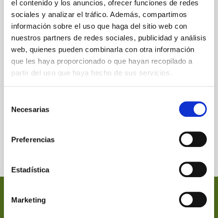
el contenido y los anuncios, ofrecer funciones de redes
sociales y analizar el tráfico. Además, compartimos
información sobre el uso que haga del sitio web con
nuestros partners de redes sociales, publicidad y análisis
web, quienes pueden combinarla con otra información
que les haya proporcionado o que hayan recopilado a
partir del uso que haya hecho de sus servicios.
Selección
Necesarias
de
consentimiento
Preferencias
Estadística
Nectarán
Información
Dónde
Marketing
EStamos
En 1989 funda
Términos y