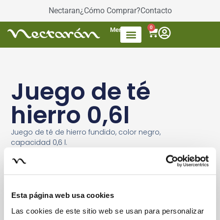
Nectaran
¿Cómo Comprar?
Contacto
0
Menú
Accesorios de Té
Dulces / azúcar
Productos envasados
Té Mezcla de frutas
Juego de té
hierro 0,6l
Juego de té de hierro fundido, color negro,
capacidad 0,6 l.
El juego está compuesto de: 1 tetera, 2 vasos y 1
posatetera.
Esta página web usa cookies
Las cookies de este sitio web se usan para personalizar