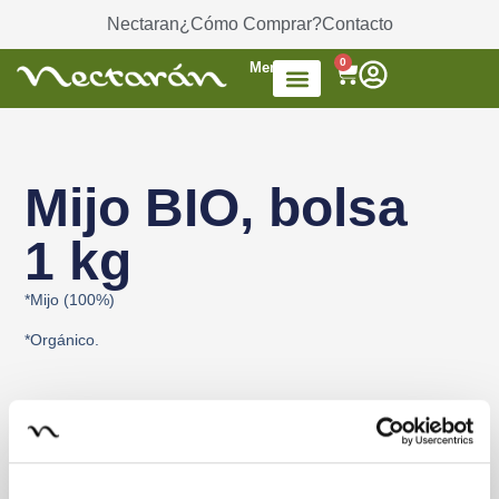
Nectaran
¿Cómo Comprar?
Contacto
0
Menú
Accesorios de Té
Dulces / azúcar
Productos envasados
Té Mezcla de frutas
Mijo BIO, bolsa
1 kg
*Mijo (100%)
*Orgánico.