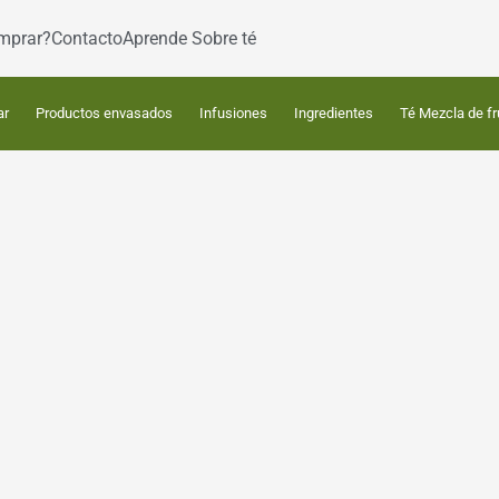
mprar?
Contacto
Aprende Sobre té
ar
Productos envasados
Infusiones
Ingredientes
Té Mezcla de fr