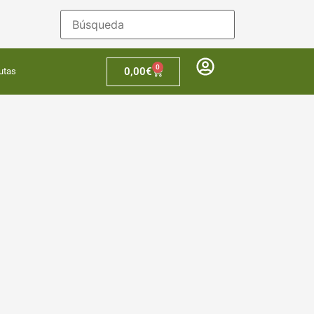
0
0,00
€
utas