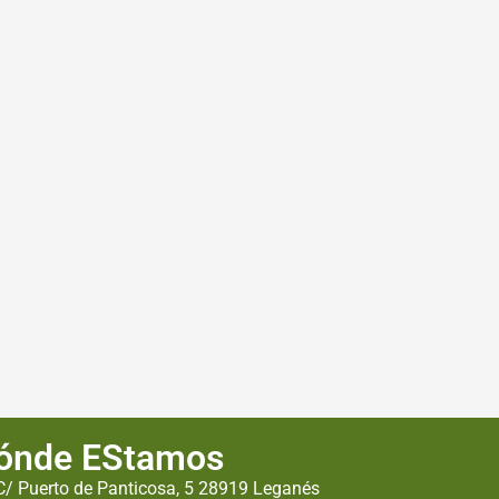
ónde EStamos
C/ Puerto de Panticosa, 5 28919 Leganés