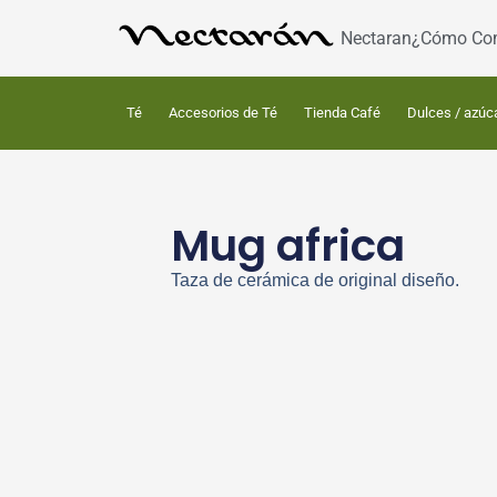
Nectaran
¿Cómo Co
Té
Accesorios de Té
Tienda Café
Dulces / azúc
Mug africa
Taza de cerámica de original diseño.