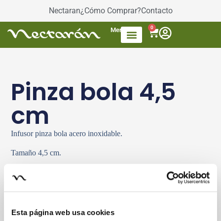
Nectaran
¿Cómo Comprar?
Contacto
0
Menú
Accesorios de Té
Dulces / azúcar
Productos envasados
Té Mezcla de frutas
Pinza bola 4,5
cm
Infusor pinza bola acero inoxidable.
Tamaño 4,5 cm.
Esta página web usa cookies