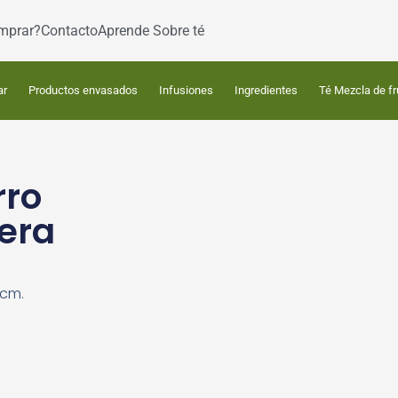
mprar?
Contacto
Aprende Sobre té
ar
Productos envasados
Infusiones
Ingredientes
Té Mezcla de fr
rro
tera
 cm.