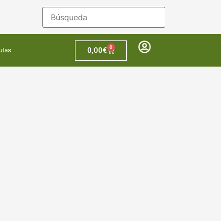
0
0,00
€
utas