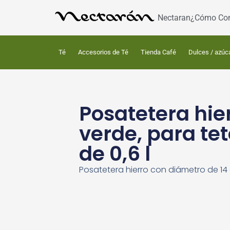
Nectaran
¿Cómo Co
Té
Accesorios de Té
Tienda Café
Dulces / azúc
Posatetera hie
verde, para te
de 0,6 l
Posatetera hierro con diámetro de 14