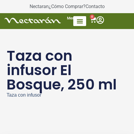
Nectaran
¿Cómo Comprar?
Contacto
0
Menú
Accesorios de Té
Dulces / azúcar
Productos envasados
Té Mezcla de frutas
Taza con
infusor El
Bosque, 250 ml
Taza con infusor