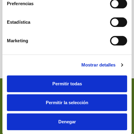
Preferencias
Estadística
Marketing
Mostrar detalles
Permitir todas
Nectarán
Información
Dónde
EStamos
En 1989 funda
Términos y
Permitir la selección
NECTARÁN, una
Condiciones de
C/ Puerto de
empresa familiar
Uso
Panticosa, 5
que desde
Envíos y
28919
Denegar
entonces
Devoluciones
Leganés
comercializa en
Política de