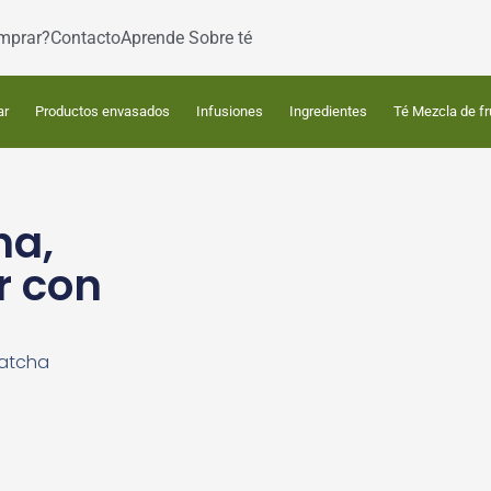
mprar?
Contacto
Aprende Sobre té
ar
Productos envasados
Infusiones
Ingredientes
Té Mezcla de fr
ha,
r con
Matcha