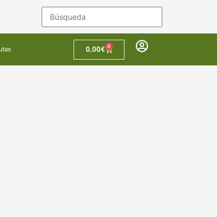
0
0,00
€
utas