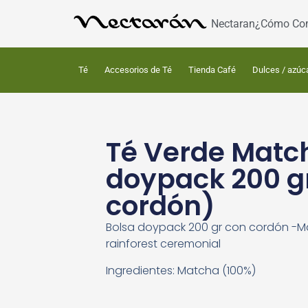
Nectaran
¿Cómo Co
Té
Accesorios de Té
Tienda Café
Dulces / azúc
Té Verde Matc
doypack 200 g
cordón)
Bolsa doypack 200 gr con cordón -
rainforest ceremonial
Ingredientes: Matcha (100%)