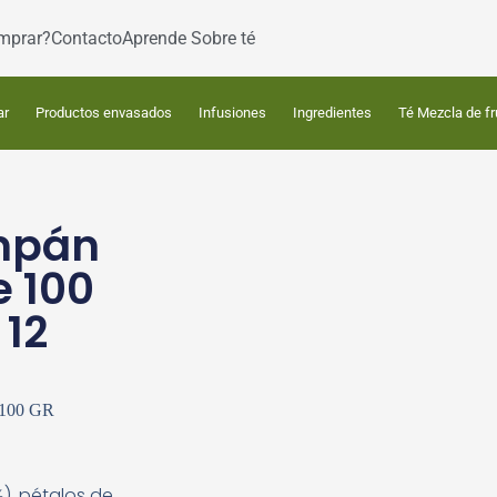
mprar?
Contacto
Aprende Sobre té
ar
Productos envasados
Infusiones
Ingredientes
Té Mezcla de fr
p án
e 100
 12
100 GR
%), pétalos de