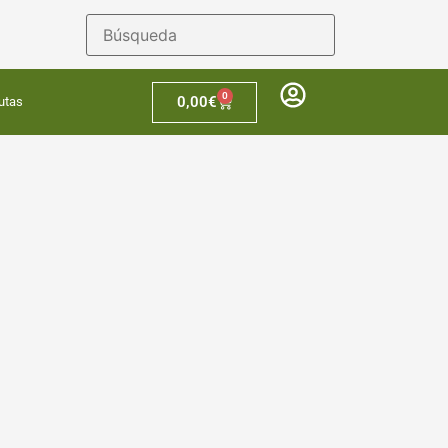
0
0,00
€
utas