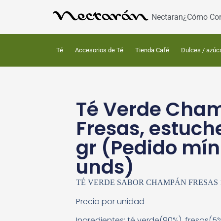
Nectaran
¿Cómo Co
Té
Accesorios de Té
Tienda Café
Dulces / azúc
Té Verde Cham
Fresas, estuch
gr (Pedido mín
unds)
TÉ VERDE SABOR CHAMPÁN FRESAS 
Precio por unidad
Ingredientes: té verde(90%), fresas(5