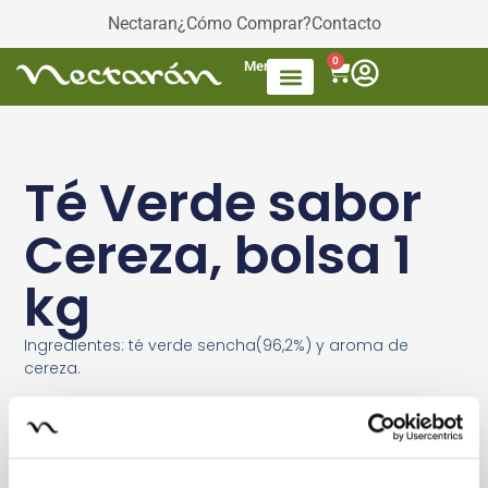
Nectaran
¿Cómo Comprar?
Contacto
0
Menú
Accesorios de Té
Dulces / azúcar
Productos envasados
Té Mezcla de frutas
Té Verde sabor
Cereza, bolsa 1
kg
Ingredientes: té verde sencha(96,2%) y aroma de
cereza.
2 – 3 Minutos
75 º – 80 º