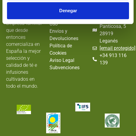
Nectarán
Información
Dónde
EStamos
En 1989 funda
Términos y
Denegar
NECTARÁN, una
Condiciones de
C/ Puerto de
empresa familiar
Uso
Panticosa, 5
que desde
Envíos y
28919
entonces
Devoluciones
Leganés
comercializa en
Política de
[email protegido]
España la mejor
Cookies
+34 913 116
selección y
Aviso Legal
139
calidad de té e
Subvenciones
infusiones
cultivados en
todo el mundo.