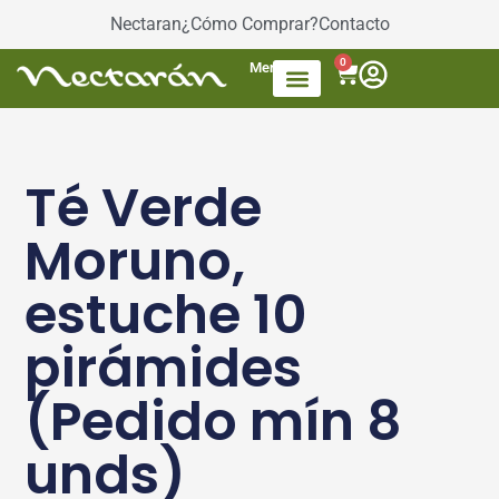
Nectaran
¿Cómo Comprar?
Contacto
0
Menú
Accesorios de Té
Dulces / azúcar
Productos envasados
Té Mezcla de frutas
Té Verde
Moruno,
estuche 10
pirámides
(Pedido mín 8
unds)