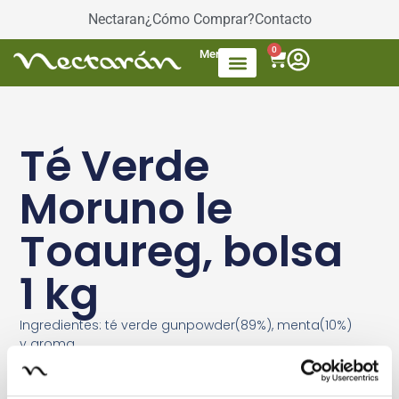
Nectaran
¿Cómo Comprar?
Contacto
0
Menú
Accesorios de Té
Dulces / azúcar
Productos envasados
Té Mezcla de frutas
Té Verde
Moruno le
Toaureg, bolsa
1 kg
Ingredientes: té verde gunpowder(89%), menta(10%)
y aroma.
2 – 3 Minutos
75 º – 80 º