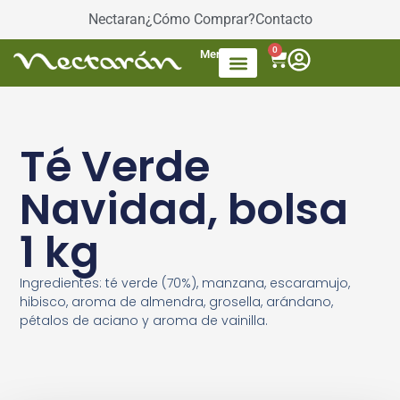
Nectaran
¿Cómo Comprar?
Contacto
0
Menú
Accesorios de Té
Dulces / azúcar
Productos envasados
Té Mezcla de frutas
Té Verde
Navidad, bolsa
1 kg
Ingredientes: té verde (70%), manzana, escaramujo,
hibisco, aroma de almendra, grosella, arándano,
pétalos de aciano y aroma de vainilla.