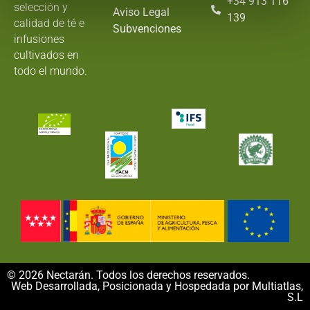
+34 913 116
selección y
Aviso Legal
139
calidad de té e
Subvenciones
infusiones
cultivados en
todo el mundo.
© 2026 Nectarán. Todos los derechos reservados.
Web Desarrollada, Posicionada y Hospedada por Multiatlas,
S.L