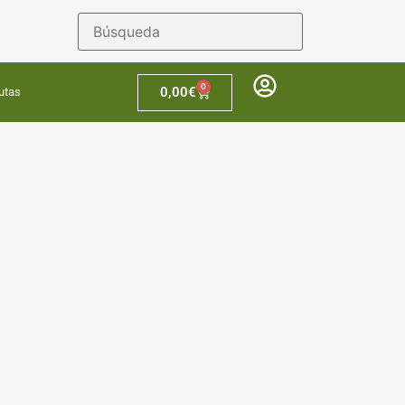
0
0,00
€
utas