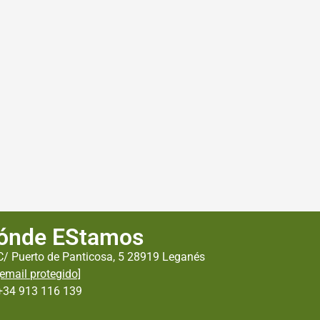
ónde EStamos
C/ Puerto de Panticosa, 5 28919 Leganés
[email protegido]
+34 913 116 139