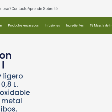
mprar?
Contacto
Aprende Sobre té
ar
Productos envasados
Infusiones
Ingredientes
Té Mezcla de fr
con
 l
 ligero
,8 L.
noxidable
e metal
oibos,