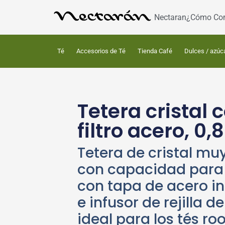
Nectaran
¿Cómo Co
Té
Accesorios de Té
Tienda Café
Dulces / azúc
Tetera cristal 
filtro acero, 0,8
Tetera de cristal muy
con capacidad para 0
con tapa de acero i
e infusor de rejilla d
ideal para los tés ro